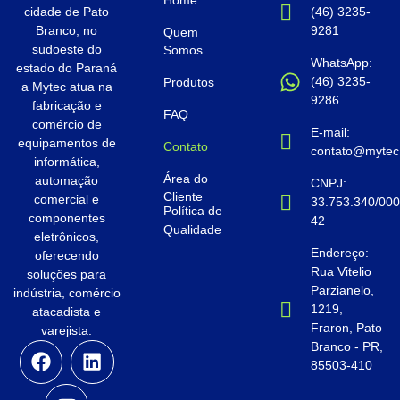
Home
cidade de Pato
(46) 3235-
Branco, no
9281
Quem
sudoeste do
Somos
WhatsApp:
estado do Paraná
(46) 3235-
Produtos
a Mytec atua na
9286
fabricação e
FAQ
comércio de
E-mail:
equipamentos de
Contato
contato@mytec.
informática,
Área do
automação
CNPJ:
Cliente
comercial e
33.753.340/000
Política de
componentes
42
Qualidade
eletrônicos,
Endereço:
oferecendo
Rua Vitelio
soluções para
Parzianelo,
indústria, comércio
1219,
atacadista e
Fraron, Pato
varejista.
Branco - PR,
85503-410