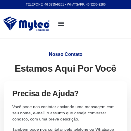
TELEFONE: 46 3235-9281 - WHATSAPP: 46 3235-9286
Quem Somos
Área do Cliente
Nosso Contato
Estamos Aqui Por Você
Precisa de Ajuda?
Você pode nos contatar enviando uma mensagem com
seu nome, e-mail, o assunto que deseja conversar
conosco, com uma breve descrição.
Também pode nos contatar pelo telefone ou Whatsapp